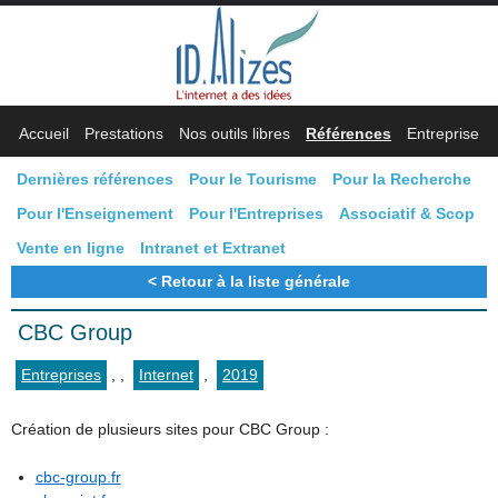
Accueil
Prestations
Nos outils libres
Références
Entreprise
Dernières références
Pour le Tourisme
Pour la Recherche
Pour l'Enseignement
Pour l'Entreprises
Associatif & Scop
Vente en ligne
Intranet et Extranet
Retour à la liste générale
CBC Group
Entreprises
,
,
Internet
,
2019
Création de plusieurs sites pour CBC Group :
cbc-group.fr