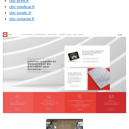
cbc-print.fr
cbc-medical.fr
cbc-juridic.fr
cbc-notariat.fr