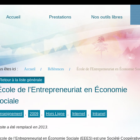
Accueil
Prestations
Nos outils libres
s êtes ici :
Accueil
Références
École de l'Entrepreneuriat en Économie Soc
Retour à la liste générale
cole de l'Entrepreneuriat en Économie
ociale
nseignement
,
2009
,
Hors Ligne
,
Internet
,
Intranet
site a été remplacé en 2013
.
cole de l’Entrepreneuriat en Économie Sociale (EEES) est une Société Coopérativ