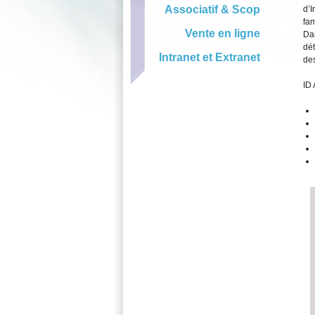
Associatif & Scop
d’I
fam
Vente en ligne
Dan
dét
Intranet et Extranet
des
ID 