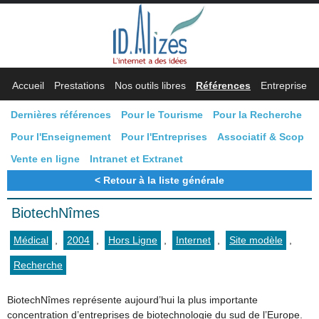
Accueil
Prestations
Nos outils libres
Références
Entreprise
Dernières références
Pour le Tourisme
Pour la Recherche
Pour l'Enseignement
Pour l'Entreprises
Associatif & Scop
Vente en ligne
Intranet et Extranet
Retour à la liste générale
BiotechNîmes
Médical
,
2004
,
Hors Ligne
,
Internet
,
Site modèle
,
Recherche
BiotechNîmes représente aujourd’hui la plus importante
concentration d’entreprises de biotechnologie du sud de l’Europe.