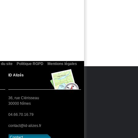
 du site
Politique RGPD
Mentions légales
ID Alizés
36, rue Clérisseau
30000 Nîmes
04.66.70.16.79
contact@id-alizes.fr
Contact