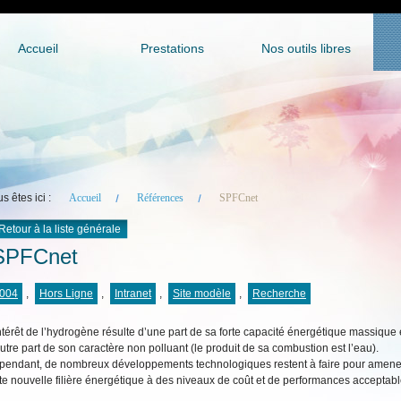
Accueil
Prestations
Nos outils libres
s êtes ici :
Accueil
Références
SPFCnet
Retour à la liste générale
PFCnet
004
,
Hors Ligne
,
Intranet
,
Site modèle
,
Recherche
ntérêt de l’hydrogène résulte d’une part de sa forte capacité énergétique massique 
utre part de son caractère non polluant (le produit de sa combustion est l’eau).
pendant, de nombreux développements technologiques restent à faire pour amene
te nouvelle filière énergétique à des niveaux de coût et de performances acceptabl