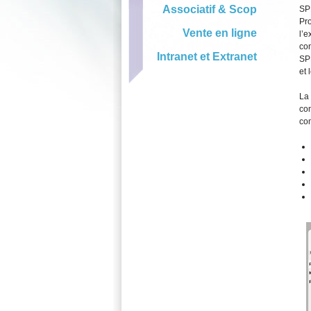
Associatif & Scop
SP
Pr
Vente en ligne
l’e
con
Intranet et Extranet
SPF
et 
La 
com
com