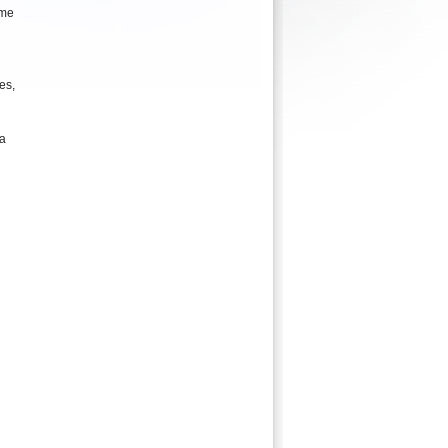
ème
es,
la