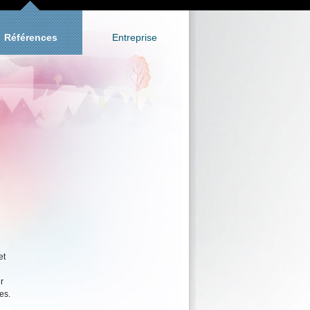
Références
Entreprise
et
r
es.