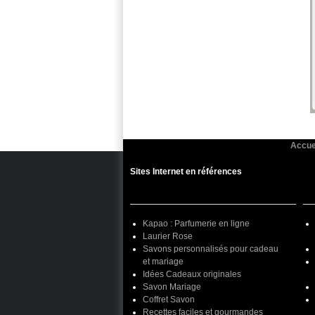
Accue
Sites Internet en références
Kapao : Parfumerie en ligne
Laurier Rose
Savons personnalisés pour cadeau
et mariage
Idées Cadeaux originales
Savon Mariage
Coffret Savon
Recettes faciles et gourmandes