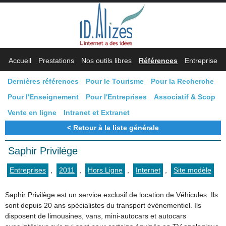
Accueil
Prestations
Nos outils libres
Références
Entreprise
Dernières références
Pour le Tourisme
Pour la Recherche
Pour l'Enseignement
Pour l'Entreprises
Associatif & Scop
Vente en ligne
Intranet et Extranet
Retour à la liste générale
Saphir Privilége
Entreprises
,
2011
,
Hors Ligne
,
Internet
,
Site modèle
Saphir Privilège est un service exclusif de location de Véhicules. Ils
sont depuis 20 ans spécialistes du transport évènementiel. Ils
disposent de limousines, vans, mini-autocars et autocars