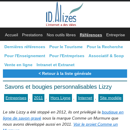
Accueil
Prestations
Nos outils libres
Références
Entreprise
Dernières références
Pour le Tourisme
Pour la Recherche
Pour l'Enseignement
Pour l'Entreprises
Associatif & Scop
Vente en ligne
Intranet et Extranet
Retour à la liste générale
Savons et bougies personnalisables Lizzy
Entreprises
,
2011
,
Hors Ligne
,
Internet
,
Site modèle
Le site Lizzy a été stoppé en 2012, ils ont privilégié la
boutique en
ligne de savon gravé
sous la marque Comme un Murmure que
nous avons développé aussi en 2011.
Voir le projet Comme un