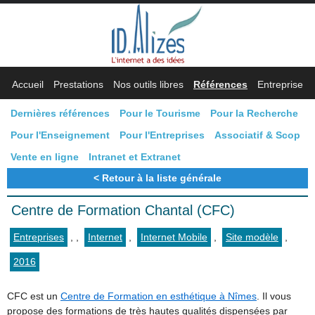
Accueil
Prestations
Nos outils libres
Références
Entreprise
Dernières références
Pour le Tourisme
Pour la Recherche
Pour l'Enseignement
Pour l'Entreprises
Associatif & Scop
Vente en ligne
Intranet et Extranet
Retour à la liste générale
Centre de Formation Chantal (CFC)
Entreprises
,
,
Internet
,
Internet Mobile
,
Site modèle
,
2016
CFC est un
Centre de Formation en esthétique à Nîmes
. Il vous
propose des formations de très hautes qualités dispensées par