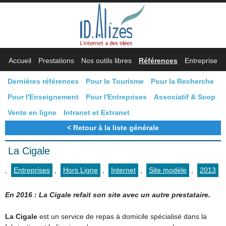
Accueil
Prestations
Nos outils libres
Références
Entreprise
Dernières références
Pour le Tourisme
Pour la Recherche
Pour l'Enseignement
Pour l'Entreprises
Associatif & Scop
Vente en ligne
Intranet et Extranet
Retour à la liste générale
La Cigale
,
Entreprises
,
Hors Ligne
,
Internet
,
Site modèle
,
2013
En 2016 : La Cigale refait son site avec un autre prestataire.
La Cigale
est un service de repas à domicile spécialisé dans la