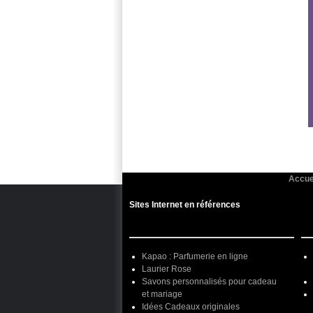
Accue
Sites Internet en références
Kapao : Parfumerie en ligne
Laurier Rose
Savons personnalisés pour cadeau
et mariage
Idées Cadeaux originales