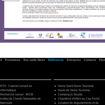
il
Prestations
Nos outils libres
Références
Entreprise
Contacts
Plan
RTO : Cabinet conseil en
Seine-Saint-Denis Tourisme
informatique
Hauts de Seine Tourisme
Recherche cancer : IRCM
Camping la Sousta
Institut de Chimie Séparative de
Chambres d'hôtes au Cap Ferret.
Marcoule
Location de déguisements et de