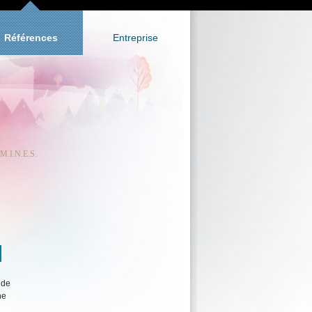
Références
Entreprise
 M.I.N.E.S.
 de
he