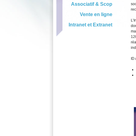
Associatif & Scop
soc
rec
Vente en ligne
L’I
Intranet et Extranet
dom
ma
120
réa
ind
ID 