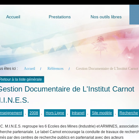
Accueil
Prestations
Nos outils libres
s êtes ici :
Accueil
Références
Gestion Documentaire de L'Institut Carnot
Retour à la liste générale
estion Documentaire de L'Institut Carnot
.I.N.E.S.
nseignement
,
2008
,
Hors Ligne
,
Intranet
,
Site modèle
,
Recherche
I.C. M.I.N.E.S. regroupe les 6 Ecoles des Mines (Industrie) et ARMINES, association
herche partenariale. Le label Carnot encourage la conduite de travaux de recherc
és par des centres de recherche publics en partenariat avec des acteurs