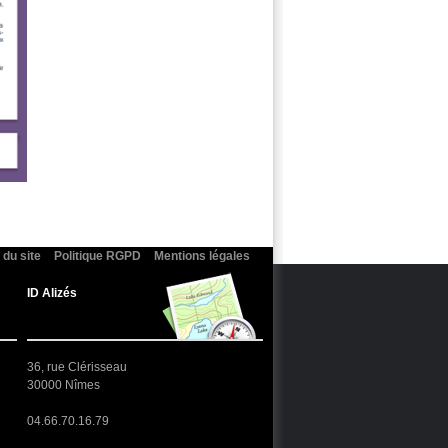
 du site
Politique RGPD
Mentions légales
ID Alizés
36, rue Clérisseau
30000 Nîmes
04.66.70.16.79