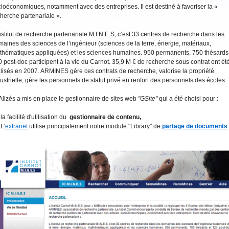
ioéconomiques, notamment avec des entreprises. Il est destiné à favoriser la «
herche partenariale ».
nstitut de recherche partenariale M.I.N.E.S, c’est 33 centres de recherche dans les
aines des sciences de l’ingénieur (sciences de la terre, énergie, matériaux,
thématiques appliquées) et les sciences humaines. 950 permanents, 750 thésards
 post-doc participent à la vie du Carnot. 35,9 M € de recherche sous contrat ont ét
lisés en 2007. ARMINES gère ces contrats de recherche, valorise la propriété
ustrielle, gère les personnels de statut privé en renfort des personnels des écoles.
Alizés a mis en place le gestionnaire de sites web
"GSite"
qui a été choisi pour :
la facilité d'utilisation du
gestionnaire de contenu,
L'
extranet
utilise principalement notre module "Library" de
partage de documents