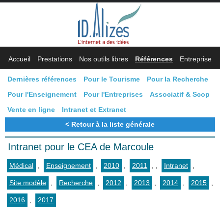
Accueil
Prestations
Nos outils libres
Références
Entreprise
Dernières références
Pour le Tourisme
Pour la Recherche
Pour l'Enseignement
Pour l'Entreprises
Associatif & Scop
Vente en ligne
Intranet et Extranet
Retour à la liste générale
Intranet pour le CEA de Marcoule
Médical
,
Enseignement
,
2010
,
2011
,
,
Intranet
,
Site modèle
,
Recherche
,
2012
,
2013
,
2014
,
2015
,
2016
,
2017